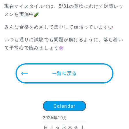
現在マイスタイルでは、5/31の英検にむけて対策レッ
スンを実施中
みんな合格をめざして集中して頑張っています
いつも通りに試験でも問題が解けるように、落ち着い
て平常心で臨みましょう
一覧に戻る
Calendar
2025年10月
日
月
火
水
木
金
土